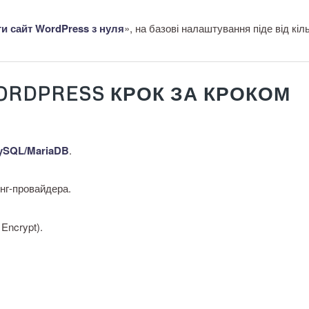
ти сайт WordPress з нуля
», на базові налаштування піде від кіль
WORDPRESS КРОК ЗА КРОКОМ
ySQL/MariaDB
.
нг-провайдера.
Encrypt).