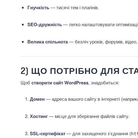
Гнучкість
— тисячі тем і плагінів.
SEO-дружність
— легко налаштовувати оптимізаці
Велика спільнота
— безліч уроків, форумів, відео,
2) ЩО ПОТРІБНО ДЛЯ СТ
Щоб
створити сайт WordPress
, знадобиться:
Домен
— адреса вашого сайту в інтернеті (напри
Хостинг
— місце для зберігання файлів сайту.
SSL-сертифікат
— для захищеного з’єднання (
ht