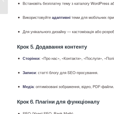
працювати?
Встановіть безплатну тему з каталогу WordPress а
Використовуйте
адаптивні
теми для мобільних при
Для унікального дизайну — кастомізація або розроб
Крок 5. Додавання контенту
Сторінки
: «Про нас», «Контакти», «Послуги», «Полі
Записи
: статті блогу для SEO-просування.
Медіа
: оптимізовані зображення, відео, PDF-файли.
Крок 6. Плагіни для функціоналу
SEO (Yoast SEO, Rank Math).