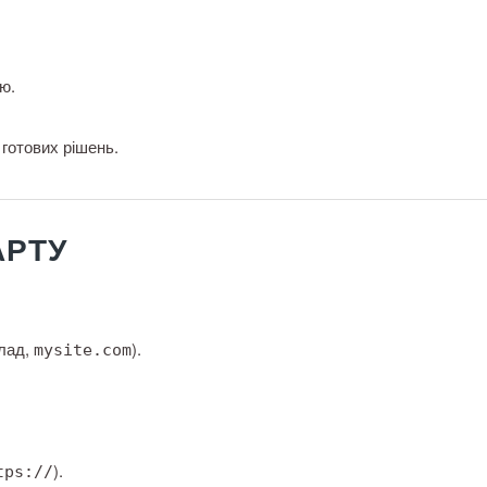
ю.
 готових рішень.
АРТУ
клад,
).
mysite.com
).
tps://