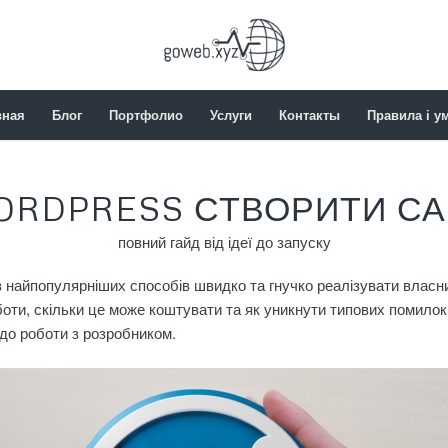
вная
Блог
Портфолио
Услуги
Контакты
Правила і у
ORDPRESS СТВОРИТИ СА
повний гайд від ідеї до запуску
 найпопулярніших способів швидко та гнучко реалізувати власни
оботи, скільки це може коштувати та як уникнути типових помилок
я до роботи з розробником.