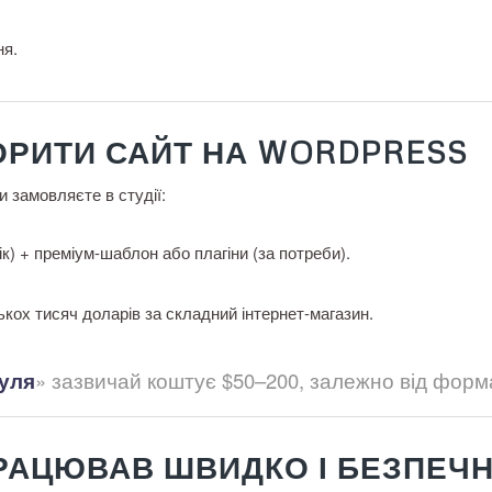
ня.
ВОРИТИ САЙТ НА WORDPRESS
и замовляєте в студії:
рік) + преміум-шаблон або плагіни (за потреби).
лькох тисяч доларів за складний інтернет-магазин.
нуля
» зазвичай коштує $50–200, залежно від форм
ПРАЦЮВАВ ШВИДКО І БЕЗПЕЧ