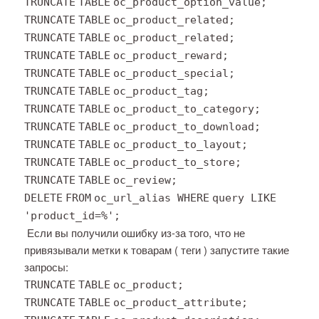
TRUNCATE
TABLE
oc_product_option_value;
TRUNCATE
TABLE
oc_product_related;
TRUNCATE
TABLE
oc_product_related;
TRUNCATE
TABLE
oc_product_reward;
TRUNCATE
TABLE
oc_product_special;
TRUNCATE
TABLE
oc_product_tag;
TRUNCATE
TABLE
oc_product_to_category;
TRUNCATE
TABLE
oc_product_to_download;
TRUNCATE
TABLE
oc_product_to_layout;
TRUNCATE
TABLE
oc_product_to_store;
TRUNCATE
TABLE
oc_review;
DELETE
FROM
oc_url_alias
WHERE
query
LIKE
'product_id=%'
;
Если вы получили ошибку из-за того, что не
привязывали метки к товарам ( теги ) запустите такие
запросы:
TRUNCATE
TABLE
oc_product;
TRUNCATE
TABLE
oc_product_attribute;