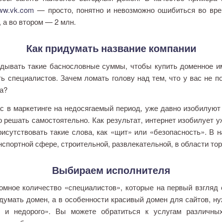
ww.vk.com
— просто, понятно и невозможно ошибиться во вре
 а во втором — 2 млн.
Как придумать название компании
ывать такие баснословные суммы, чтобы купить доменное имя
ь специалистов. Зачем ломать голову над тем, что у вас не п
а?
в маркетинге на недосягаемый период, уже давно изобилуют
о решать самостоятельно. Как результат, интернет изобилует 
рисутствовать такие слова, как «щит» или «безопасность». В 
спортной сфере, строительной, развлекательной, в области торг
Выбираем исполнителя
ное количество «специалистов», которые на первый взгляд с
умать домен, а в особенности красивый домен для сайтов, ну
о и недорого». Вы можете обратиться к услугам различны