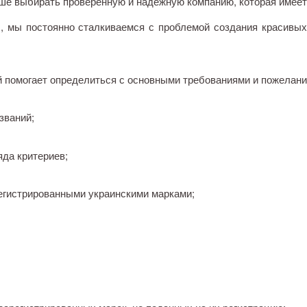
ше выбирать проверенную и надежную компанию, которая имее
ы постоянно сталкиваемся с проблемой создания красивых д
й помогает определиться с основными требованиями и пожелани
званий;
яда критериев;
регистрированными украинскими марками;