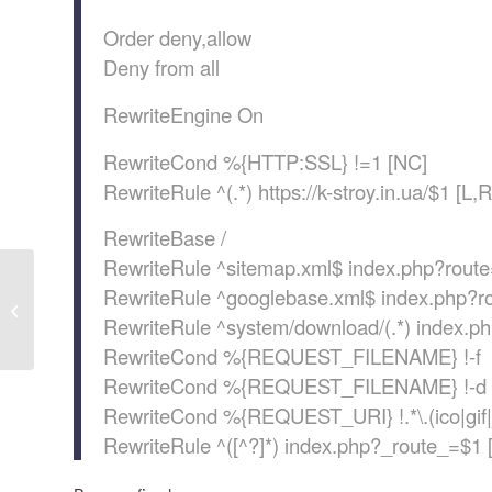
Order deny,allow
Deny from all
RewriteEngine On
RewriteCond %{HTTP:SSL} !=1 [NC]
RewriteRule ^(.*) https://k-stroy.in.ua/$1 [L,
RewriteBase /
RewriteRule ^sitemap.xml$ index.php?route
Закрыть отображение
RewriteRule ^googlebase.xml$ index.php?ro
списка
RewriteRule ^system/download/(.*) index.ph
пользователей...
RewriteCond %{REQUEST_FILENAME} !-f
RewriteCond %{REQUEST_FILENAME} !-d
RewriteCond %{REQUEST_URI} !.*\.(ico|gif|j
RewriteRule ^([^?]*) index.php?_route_=$1 