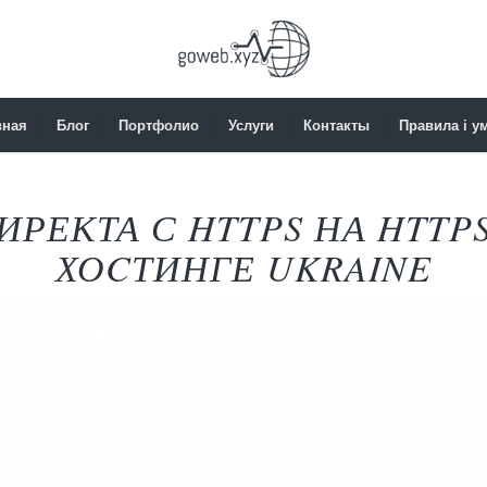
вная
Блог
Портфолио
Услуги
Контакты
Правила і у
РЕКТА С HTTPS НА HTTP
ХОCТИНГЕ UKRAINE