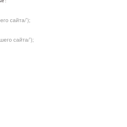
е :
его сайта/’);
шего сайта/’);