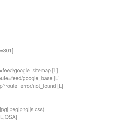
R=301]
=feed/google_sitemap [L]
ute=feed/google_base [L]
p?route=error/not_found [L]
pg|jpeg|png|js|css)
[L,QSA]