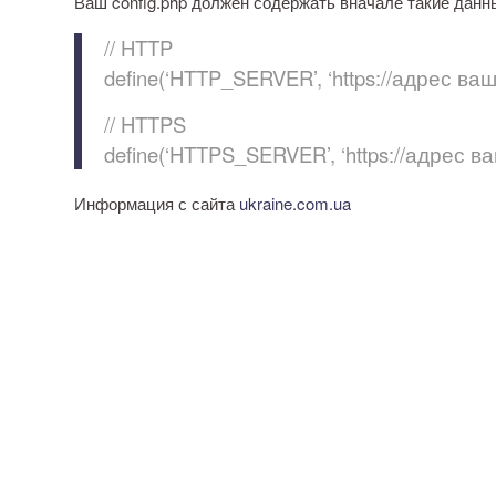
Ваш config.php должен содержать вначале такие данны
// HTTP
define(‘HTTP_SERVER’, ‘https://адрес ваш
// HTTPS
define(‘HTTPS_SERVER’, ‘https://адрес ва
Информация с сайта
ukraine.com.ua