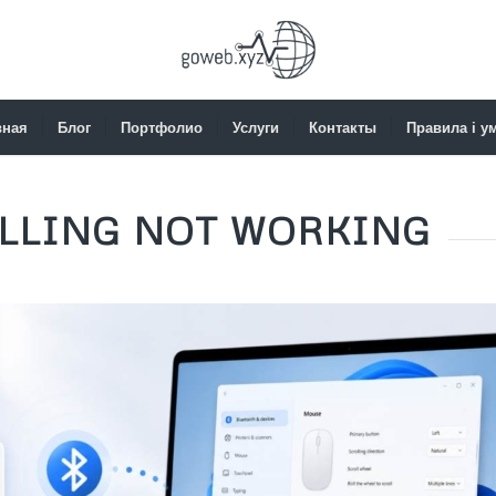
вная
Блог
Портфолио
Услуги
Контакты
Правила і у
LLING NOT WORKING