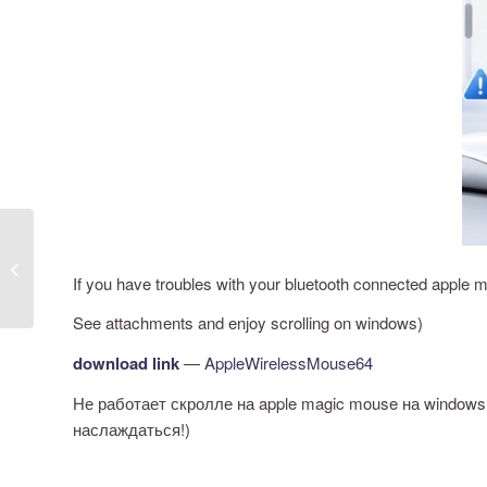
Сколько стоит
сделать сайт на
If you have troubles with your bluetooth connected apple
WordPress?
See attachments and enjoy scrolling on windows)
download link
—
AppleWirelessMouse64
Не работает скролле на apple magic mouse на windows
наслаждаться!)