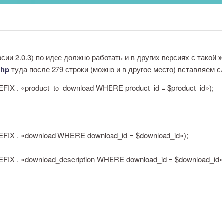
и 2.0.3) по идее должно работать и в других версиях с такой 
php
туда после 279 строки (можно и в другое место) вставляем 
IX . «product_to_download WHERE product_id = $product_id»);
FIX . «download WHERE download_id = $download_id»);
FIX . «download_description WHERE download_id = $download_id»