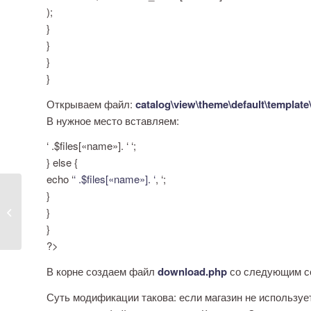
);
}
}
}
}
Открываем файл:
catalog\view\theme\default\template
В нужное место вставляем:
‘ .$files[«name»]. ‘ ‘;
} else {
echo ‘
‘ .$files[«name»]. ‘
, ‘;
}
WordPress —
}
страницы и записи
}
?>
В корне создаем файл
download.php
со следующим с
Суть модификации такова: если магазин не используе