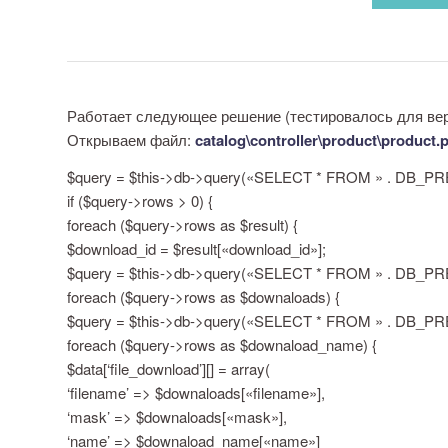
Работает следующее решение (тестировалось для верси
Открываем файл:
catalog\controller\product\product.
$query = $this->db->query(«SELECT * FROM » . DB_PREF
if ($query->rows > 0) {
foreach ($query->rows as $result) {
$download_id = $result[«download_id»];
$query = $this->db->query(«SELECT * FROM » . DB_PRE
foreach ($query->rows as $downaloads) {
$query = $this->db->query(«SELECT * FROM » . DB_PRE
foreach ($query->rows as $downaload_name) {
$data[‘file_download’][] = array(
‘filename’ => $downaloads[«filename»],
‘mask’ => $downaloads[«mask»],
‘name’ => $downaload_name[«name»]