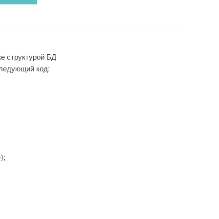
же структурой БД
следующий код:
);